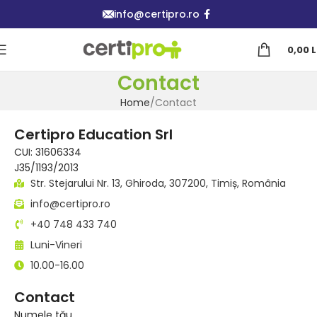
info@certipro.ro
0,00
L
Contact
Home
Contact
Certipro Education Srl
CUI: 31606334
J35/1193/2013
Str. Stejarului Nr. 13, Ghiroda, 307200, Timiș, România
info@certipro.ro
+40 748 433 740
Luni-Vineri
10.00-16.00
Contact
Numele tău