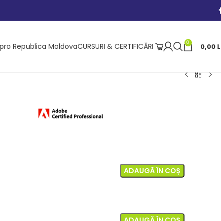
0
ipro Republica Moldova
CURSURI & CERTIFICĂRI
0,00
L
ADAUGĂ ÎN COȘ
ADAUGĂ ÎN COȘ