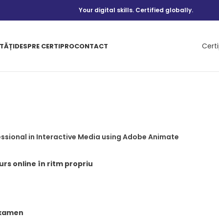
Your digital skills. Certified globally.
Cert
TĂȚI
DESPRE CERTIPRO
CONTACT
essional in Interactive Media using Adobe Animate
rs online în ritm propriu
Examen