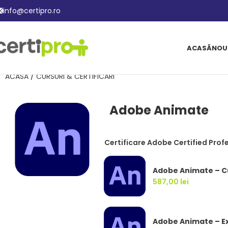
info@certipro.ro
ACASĂ
NOU
ACASĂ
/
CURSURI & CERTIFICĂRI
Adobe Animate
Certificare Adobe Certified Prof
Adobe Animate – Cu
587,00
lei
Adobe Animate – 