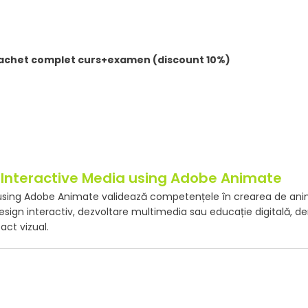
achet complet curs+examen (discount 10%)
in Interactive Media using Adobe Animate
a using Adobe Animate validează competențele în crearea de anim
de design interactiv, dezvoltare multimedia sau educație digitală,
act vizual.