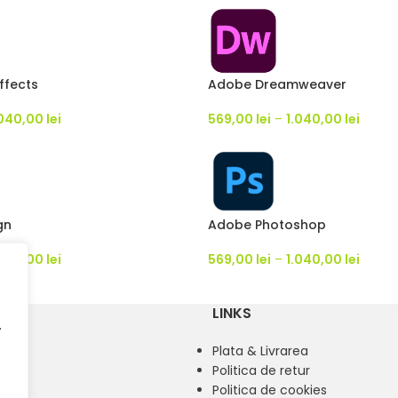
ffects
Adobe Dreamweaver
.040,00
lei
569,00
lei
–
1.040,00
lei
gn
Adobe Photoshop
.040,00
lei
569,00
lei
–
1.040,00
lei
LINKS
.
o
Plata & Livrarea
mânt
Politica de retur
Politica de cookies