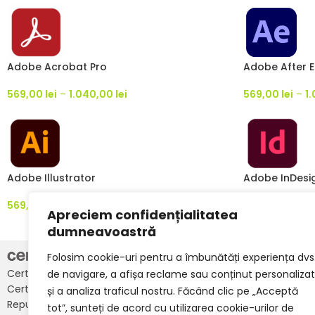
Adobe Acrobat Pro
Adobe After E
569,00
lei
–
1.040,00
lei
569,00
lei
–
1
Adobe Illustrator
Adobe InDesi
569,00
lei
–
1.040,00
lei
569,00
lei
–
1
Apreciem confidențialitatea
dumneavoastră
INFO
Folosim cookie-uri pentru a îmbunătăți experiența dvs
Certipro Education este unicul distribuitor
de navigare, a afișa reclame sau conținut personalizat
Despre Certipr
Certiport autorizat în România și
și a analiza traficul nostru. Făcând clic pe „Acceptă
Ofertă Învăță
Republica Moldova pentru programe
tot”, sunteți de acord cu utilizarea cookie-urilor de
Noutăți