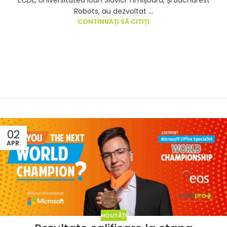
ECDL, Universitatea Ioan Slavici Timișoara, și Bucharest
Robots, au dezvoltat ...
CONTINUAȚI SĂ CITIȚI
02
APR.
NOUTĂȚI