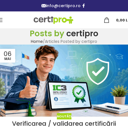
info@certipro.ro
0,00
L
Posts by
certipro
Home
Articles Posted by certipro
06
MAI
NOUTĂȚI
Verificarea / validarea certificării