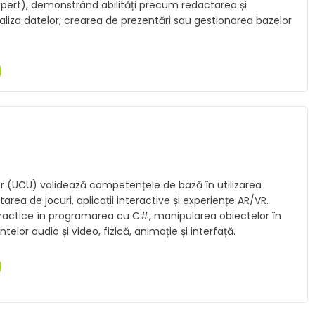
 Expert), demonstrând abilități precum redactarea și
iza datelor, crearea de prezentări sau gestionarea bazelor
User (UCU) validează competențele de bază în utilizarea
area de jocuri, aplicații interactive și experiențe AR/VR.
practice în programarea cu C#, manipularea obiectelor în
elor audio și video, fizică, animație și interfață.