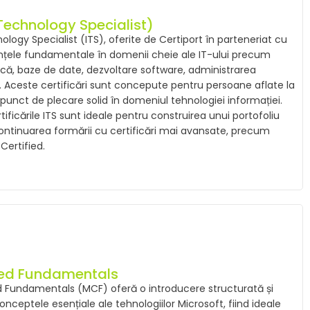
Technology Specialist)
ology Specialist (ITS), oferite de Certiport în parteneriat cu
nțele fundamentale în domenii cheie ale IT-ului precum
tică, baze de date, dezvoltare software, administrarea
 Aceste certificări sunt concepute pentru persoane aflate la
 punct de plecare solid în domeniul tehnologiei informației.
ificările ITS sunt ideale pentru construirea unui portofoliu
 continuarea formării cu certificări mai avansate, precum
Certified.
fied Fundamentals
ied Fundamentals (MCF) oferă o introducere structurată și
nceptele esențiale ale tehnologiilor Microsoft, fiind ideale