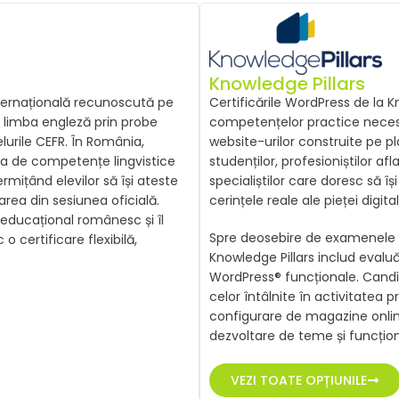
Knowledge Pillars
internațională recunoscută pe
Certificările WordPress de la 
 limba engleză prin probe
competențelor practice necesa
velurile CEFR. În România,
website-urilor construite pe p
oba de competențe lingvistice
studenților, profesioniștilor afl
rmițând elevilor să își ateste
specialiștilor care doresc să î
area din sesiunea oficială.
cerințele reale ale pieței digital
 educațional românesc și îl
Spre deosebire de examenele ba
 certificare flexibilă,
Knowledge Pillars includ evaluă
WordPress® funcționale. Candida
celor întâlnite în activitatea p
configurare de magazine online
dezvoltare de teme și funcționa
VEZI TOATE OPȚIUNILE