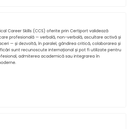
ical Career Skills (CCS) oferite prin Certiport validează
icare profesională — verbală, non-verbală, ascultare activă și
eri — și dezvoltă, în paralel, gândirea critică, colaborarea și
icări sunt recunoscute internațional și pot fi utilizate pentru
rofesional, admiterea academică sau integrarea în
moderne.