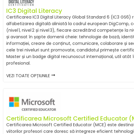
IC3 Digital Literacy
Certificarea IC3 Digital Literacy Global Standard 6 (IC3 GS6) 
alfabetizarea digitală aliniată la cadrul european DigComp,
(nivel 1, nivel 2 și nivel 3), fiecare acreditând competențe la
și avansat în șapte domenii cheie: tehnologie de bază, identi
informației, creare de conținut, comunicare, colaborare și se
cele trei niveluri sunt promovate, candidatul primește certific
Master și un badge digital recunoscut internațional, util atât
profesional.
VEZI TOATE OPȚIUNILE
Certificarea Microsoft Certified Educator 
Certificarea Microsoft Certified Educator (MCE) este destinat
viitorilor profesori care doresc să integreze eficient tehnolog