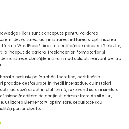
Knowledge Pillars sunt concepute pentru validarea
re în dezvoltarea, administrarea, editarea și optimizarea
latforma WordPress®. Aceste certificări se adresează elevilor,
ați la început de carieră, freelancerilor, formatorilor și
și demonstreze abilitățile într-un mod aplicat, relevant pentru
e.
zate exclusiv pe întrebări teoretice, certificările
ri practice desfășurate în medii interactive, cu instalări
ții lucrează direct în platformă, rezolvând sarcini similare
rofesională: editare de conținut, administrare de site-uri,
, utilizarea Elementor®, optimizare, securitate sau
lități personalizate.