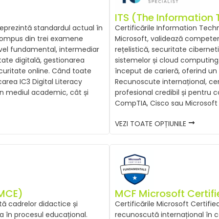
ITS (The Information 
reprezintă standardul actual în
Certificările Information Techn
 compus din trei examene
Microsoft, validează compete
 nivel fundamental, intermediar
rețelistică, securitate ciberne
tate digitală, gestionarea
sistemelor și cloud computing.
curitate online. Când toate
început de carieră, oferind un
area IC3 Digital Literacy
Recunoscute internațional, cert
 în mediul academic, cât și
profesional credibil și pentru
CompTIA, Cisco sau Microsoft 
VEZI TOATE OPȚIUNILE
(MCE)
MCF Microsoft Certi
ă cadrelor didactice și
Certificările Microsoft Certif
ia în procesul educațional.
recunoscută internațional în co