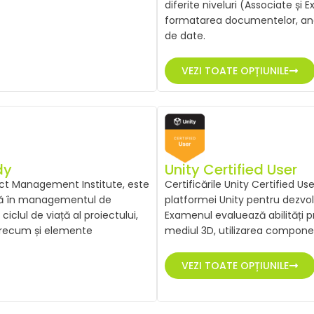
diferite niveluri (Associate și
formatarea documentelor, anal
de date.
VEZI TOATE OPȚIUNILE
dy
Unity Certified User
ect Management Institute, este
Certificările Unity Certified 
ază în managementul de
platformei Unity pentru dezvolt
lul de viață al proiectului,
Examenul evaluează abilități 
, precum și elemente
mediul 3D, utilizarea component
VEZI TOATE OPȚIUNILE