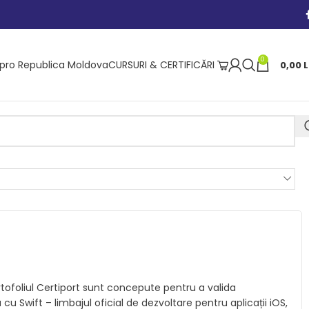
0
ipro Republica Moldova
CURSURI & CERTIFICĂRI
0,00
L
ortofoliul Certiport sunt concepute pentru a valida
 Swift – limbajul oficial de dezvoltare pentru aplicații iOS,