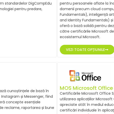
orm standardelor DigCompEdu
pentru persoanele aflate la în
ologiei pentru predare,
domenii precum cloud comput
Fundamentals), inteligență art
and Identity Fundamentals) și
oferă o bază solidă pentru de
către certificările Microsoft de
ecosistemul Microsoft.
VEZI TOATE OPȚIUNILE
MOS Microsoft Office 
ează cunoștințele de bază în
Certificările Microsoft Office
Instagram și Messenger, fiind
utilizarea aplicațiilor Microsoft
peră concepte esențiale
apreciate atât în mediul educaț
de reclame, raportarea și bune
certificări individuale în aplic