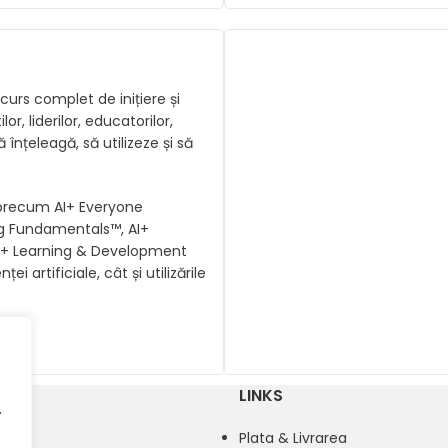
curs complet de inițiere și
or, liderilor, educatorilor,
ă înțeleagă, să utilizeze și să
 precum AI+ Everyone
g Fundamentals™, AI+
I+ Learning & Development
 artificiale, cât și utilizările
.
LINKS
.
o
Plata & Livrarea