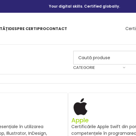
Your digital skills. Certified globally.
Cert
TĂȚI
DESPRE CERTIPRO
CONTACT
CATEGORIE
Apple
esențiale în utilizarea
Certificările Apple Swift din p
, Illustrator, InDesign,
competențele în programarea cu