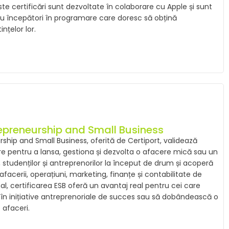
 certificări sunt dezvoltate în colaborare cu Apple și sunt
sau începători în programare care doresc să obțină
nțelor lor.
repreneurship and Small Business
rship and Small Business, oferită de Certiport, validează
e pentru a lansa, gestiona și dezvolta o afacere mică sau un
r, studenților și antreprenorilor la început de drum și acoperă
acerii, operațiuni, marketing, finanțe și contabilitate de
l, certificarea ESB oferă un avantaj real pentru cei care
e în inițiative antreprenoriale de succes sau să dobândească o
 afaceri.