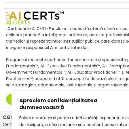
AI CERTs
„Certificările AI CERTs® incluse în această ofertă oferă un par
aplicare practică a inteligenței artificiale, adresat profesioniștil
trainerilor și reprezentanților instituțiilor publice care doresc s
integreze responsabil AI în activitatea lor.
Programul reunește certificări fundamentale și specializate
Fundamentals™, AI+ Executive Fundamentals™, AI+ Promptin
Government Fundamentals™, AI+ Educator Practitioner™ și A
Practitioner™, acoperind atât conceptele de bază ale inteligenței
sale strategice, educaționale, instituționale și organizaționale
VEZI TOATE OPȚIUNILE
Apreciem confidențialitatea
dumneavoastră
INFO
Folosim cookie-uri pentru a îmbunătăți experiența dvs
Certipro Education este unicul distribuitor
de navigare, a afișa reclame sau conținut personalizat
Despre Certipr