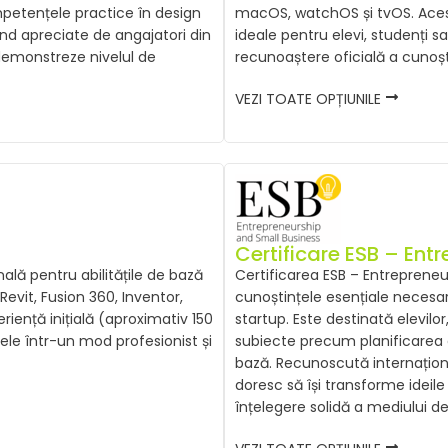
mpetențele practice în design
macOS, watchOS și tvOS. Aceste
iind apreciate de angajatori din
ideale pentru elevi, studenți 
i demonstreze nivelul de
recunoaștere oficială a cunoști
VEZI TOATE OPȚIUNILE
Certificare ESB – Ent
lă pentru abilitățile de bază
Certificarea ESB – Entrepreneu
evit, Fusion 360, Inventor,
cunoștințele esențiale necesar
eriență inițială (aproximativ 150
startup. Este destinată elevilo
țele într-un mod profesionist și
subiecte precum planificarea af
bază. Recunoscută internaționa
doresc să își transforme ideil
înțelegere solidă a mediului de