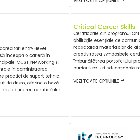
VEZI TOATE OPȚIUNILE
Critical Career Skills
Certificările din programul Crit
abilitățile esențiale de comun
redactarea materialelor de afac
acreditări entry-level
creativitatea. Ambasbele certif
 să înceapă o carieră în
îmbunătățirea portofoliului p
rincipale: CCST Networking și
curriculum-uri educaționale 
tale în administrarea
ne practici de suport tehnic.
VEZI TOATE OPȚIUNILE
put de drum, oferind o bază
ntru obținerea certificărilor