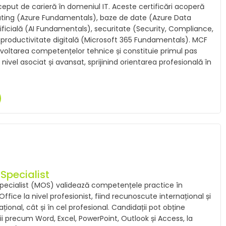
ceput de carieră în domeniul IT. Aceste certificări acoperă
ing (Azure Fundamentals), baze de date (Azure Data
ificială (AI Fundamentals), securitate (Security, Compliance,
 productivitate digitală (Microsoft 365 Fundamentals). MCF
zvoltarea competențelor tehnice și constituie primul pas
 nivel asociat și avansat, sprijinind orientarea profesională în
Specialist
 Specialist (MOS) validează competențele practice în
 Office la nivel profesionist, fiind recunoscute internațional și
ional, cât și în cel profesional. Candidații pot obține
ații precum Word, Excel, PowerPoint, Outlook și Access, la