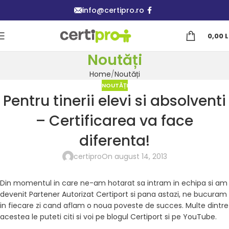
info@certipro.ro
0,00
L
Noutăți
Home
Noutăți
NOUTĂȚI
Pentru tinerii elevi si absolventi
– Certificarea va face
diferenta!
certipro
On august 14, 2013
Din momentul in care ne-am hotarat sa intram in echipa si am
devenit
Partener Autorizat Certiport
si pana astazi, ne bucuram
in fiecare zi cand aflam o noua poveste de succes. Multe dintre
acestea le puteti citi si voi
pe blogul Certiport
si pe
YouTube
.