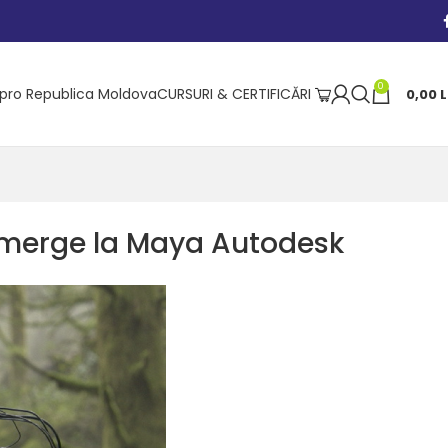
0
ipro Republica Moldova
CURSURI & CERTIFICĂRI
0,00
L
. merge la Maya Autodesk