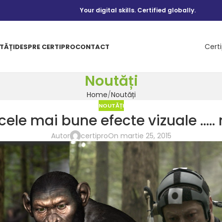
Your digital skills. Certified globally.
Cert
TĂȚI
DESPRE CERTIPRO
CONTACT
Noutăți
Home
Noutăți
NOUTĂȚI
 cele mai bune efecte vizuale ….
Autor
certipro
On martie 25, 2015