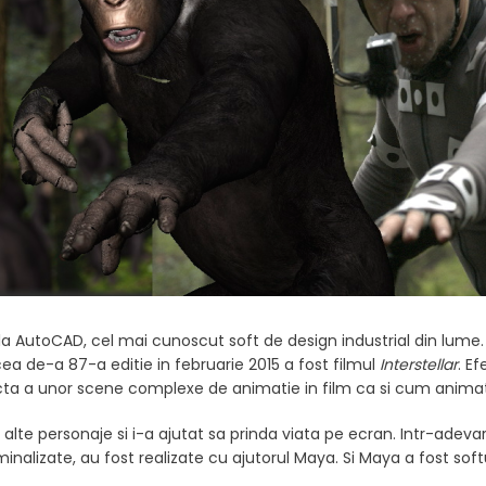
 AutoCAD, cel mai cunoscut soft de design industrial din lume
a de-a 87-a editie in februarie 2015 a fost filmul
Interstellar
. E
ta a unor scene complexe de animatie in film ca si cum animatia
 si alte personaje si i-a ajutat sa prinda viata pe ecran. Intr-adev
minalizate, au fost realizate cu ajutorul Maya. Si Maya a fost sof