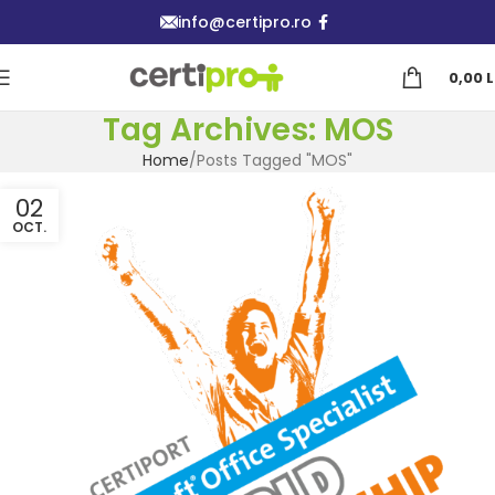
info@certipro.ro
0,00
L
Tag Archives: MOS
Home
Posts Tagged "MOS"
02
OCT.